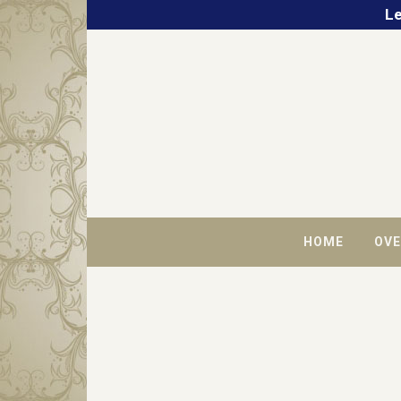
Le
HOME
OVE