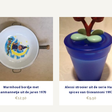
Warmhoud bordje met
Alessi strooier uit de serie H
anmannetje uit de jaren 1970
spices van Giovannoni 1997
€
12,50
€
9,50