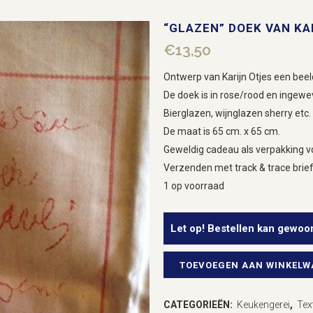
“GLAZEN” DOEK VAN KA
€
13,50
Ontwerp van Karijn Otjes een bee
De doek is in rose/rood en ingewe
Bierglazen, wijnglazen sherry etc.
De maat is 65 cm. x 65 cm.
Geweldig cadeau als verpakking vo
Verzenden met track & trace brief
1 op voorraad
Let op! Bestellen kan gewoo
TOEVOEGEN AAN WINKEL
"Glazen"
doek
CATEGORIEËN:
Keukengerei
,
Text