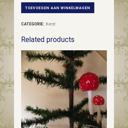
TOEVOEGEN AAN WINKELWAGEN
Grote
oude
CATEGORIE:
Kerst
roze
Related products
kerstbal
van
glas
in
knal
roze
midden
vorige
eeuw