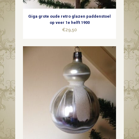
quantity
Giga grote oude retro glazen paddenstoel
op veer 1e helft 1900
€
29,50