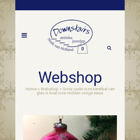
0
Webshop
Home
>
Webshop
>
Grote oude roze kerstbal van
glas in knal roze midden vorige eeuw