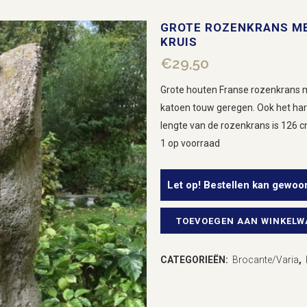
GROTE ROZENKRANS ME
KRUIS
€
29,50
Grote houten Franse rozenkrans me
katoen touw geregen. Ook het hart
lengte van de rozenkrans is 126 cm.
1 op voorraad
Let op! Bestellen kan gewoo
TOEVOEGEN AAN WINKEL
Grote
rozenkrans
CATEGORIEËN:
Brocante/Varia
,
met
gepolijste