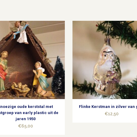
Snoezige oude kerststal met
Flinke Kerstman in zilver van 
stgroep van early plastic uit de
€
12,50
jaren 1950
€
65,00