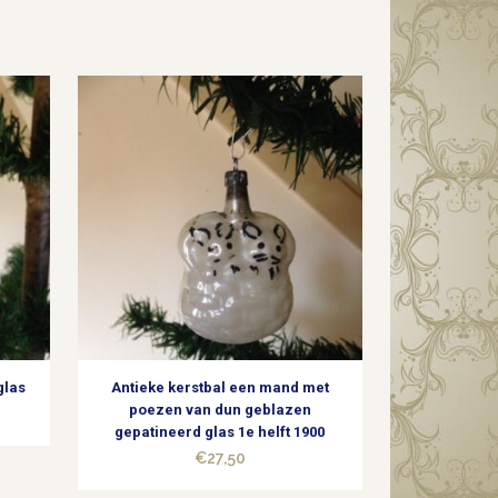
glas
Antieke kerstbal een mand met
poezen van dun geblazen
gepatineerd glas 1e helft 1900
€
27,50