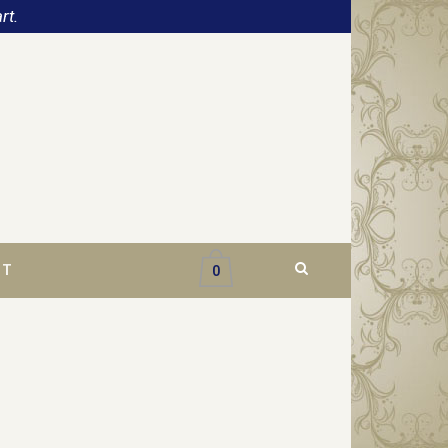
rt.
CT
0