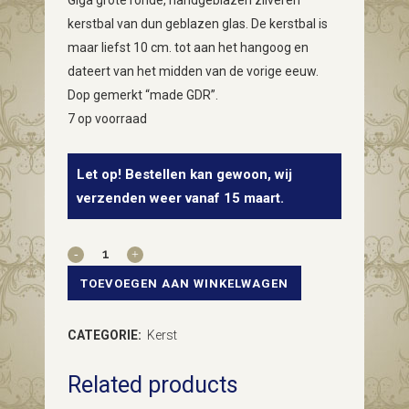
Giga grote ronde, handgeblazen zilveren
kerstbal van dun geblazen glas. De kerstbal is
maar liefst 10 cm. tot aan het hangoog en
dateert van het midden van de vorige eeuw.
Dop gemerkt “made GDR”.
7 op voorraad
Let op! Bestellen kan gewoon, wij
verzenden weer vanaf 15 maart.
Grote,
10
TOEVOEGEN AAN WINKELWAGEN
cm.
CATEGORIE:
Kerst
zilveren
Related products
kerstbal