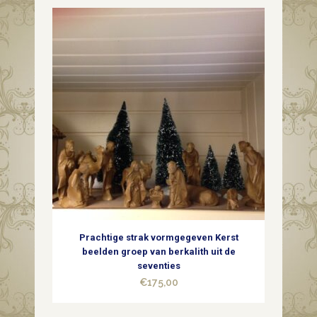
van
dun
geblazen
glas
in
zilver
midden
1900
quantity
Prachtige strak vormgegeven Kerst
beelden groep van berkalith uit de
seventies
€
175,00