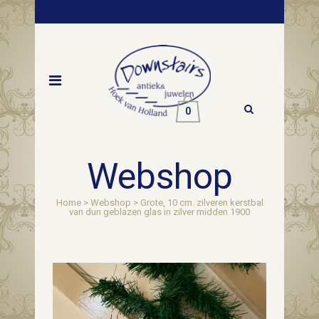
0
Webshop
Home
>
Webshop
>
Grote, 10 cm. zilveren kerstbal
van dun geblazen glas in zilver midden 1900