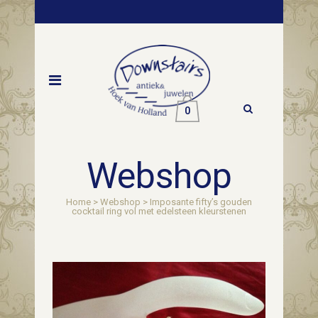
0
Webshop
Home
>
Webshop
>
Imposante fifty’s gouden
cocktail ring vol met edelsteen kleurstenen