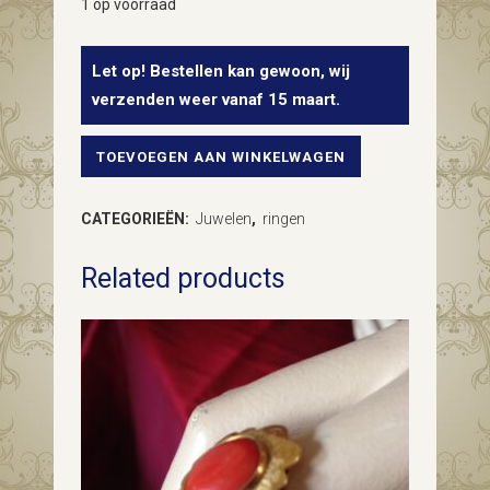
1 op voorraad
Let op! Bestellen kan gewoon, wij
verzenden weer vanaf 15 maart.
TOEVOEGEN AAN WINKELWAGEN
Imposante
fifty's
CATEGORIEËN:
Juwelen
,
ringen
gouden
Related products
cocktail
ring
vol
met
edelsteen
kleurstenen