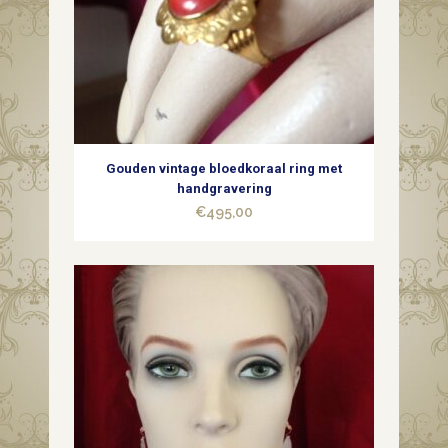
quantity
Gouden vintage bloedkoraal ring met
handgravering
€
495,00