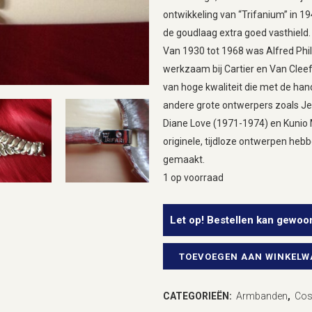
ontwikkeling van “Trifanium” in 
de goudlaag extra goed vasthield.
Van 1930 tot 1968 was Alfred Phi
werkzaam bij Cartier en Van Cleef
van hoge kwaliteit die met de han
andere grote ontwerpers zoals Je
Diane Love (1971-1974) en Kunio 
originele, tijdloze ontwerpen hebb
gemaakt.
1 op voorraad
Let op! Bestellen kan gewoo
TOEVOEGEN AAN WINKEL
Trifari
USA
CATEGORIEËN:
Armbanden
,
Cos
zilver