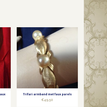
faux
Trifari armband met faux parels
€
49,50