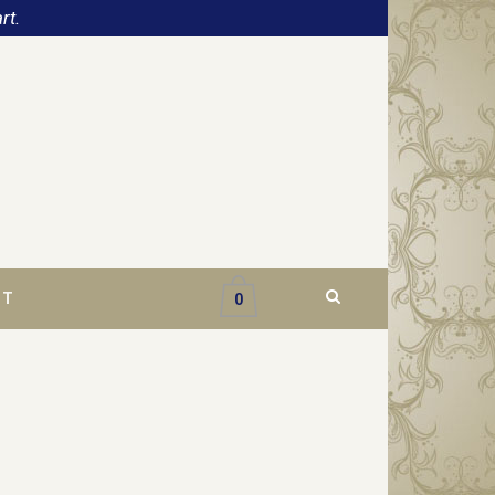
rt.
CT
0