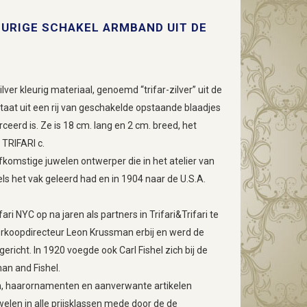
LEURIGE SCHAKEL ARMBAND UIT DE
ver kleurig materiaal, genoemd “trifar-zilver” uit de
aat uit een rij van geschakelde opstaande blaadjes
erd is. Ze is 18 cm. lang en 2 cm. breed, het
 TRIFARI c.
 afkomstige juwelen ontwerper die in het atelier van
pels het vak geleerd had en in 1904 naar de U.S.A.
fari NYC op na jaren als partners in Trifari&Trifari te
rkoopdirecteur Leon Krussman erbij en werd de
richt. In 1920 voegde ook Carl Fishel zich bij de
man and Fishel.
n, haarornamenten en aanverwante artikelen
welen in alle prijsklassen mede door de de