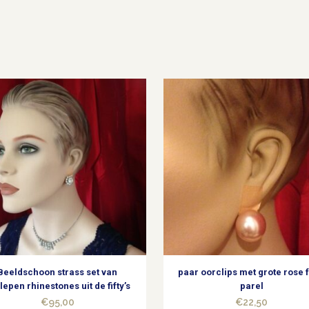
kleurige
schakel
armband
uit
de
fifty's
quantity
Beeldschoon strass set van
paar oorclips met grote rose 
lepen rhinestones uit de fifty’s
parel
€
95,00
€
22,50