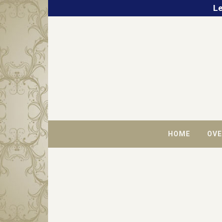
Le
HOME
OVE