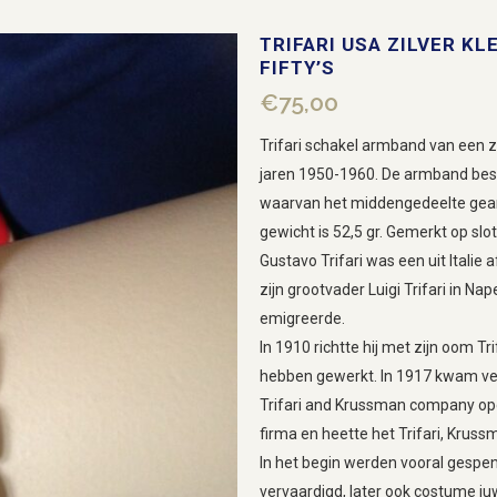
TRIFARI USA ZILVER K
FIFTY’S
€
75,00
Trifari schakel armband van een zil
jaren 1950-1960. De armband best
waarvan het middengedeelte gearce
gewicht is 52,5 gr. Gemerkt op slot
Gustavo Trifari was een uit Italie
zijn grootvader Luigi Trifari in Na
emigreerde.
In 1910 richtte hij met zijn oom Tri
hebben gewerkt. In 1917 kwam ve
Trifari and Krussman company opge
firma en heette het Trifari, Kruss
In het begin werden vooral gespe
vervaardigd, later ook costume ju