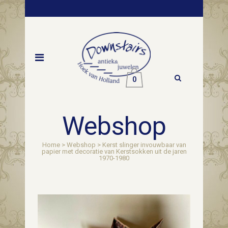
0
Webshop
Home
>
Webshop
>
Kerst slinger invouwbaar van
papier met decoratie van Kerstsokken uit de jaren
1970-1980