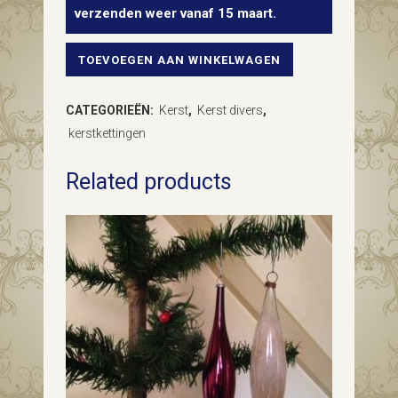
verzenden weer vanaf 15 maart.
TOEVOEGEN AAN WINKELWAGEN
Kerst
slinger
CATEGORIEËN:
Kerst
,
Kerst divers
,
invouwbaar
kerstkettingen
van
Related products
papier
met
decoratie
van
Kerstsokken
uit
de