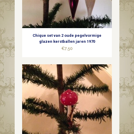
jaren
1970-
1980
Chique set van 2 oude pegelvormige
quantity
glazen kerstballen jaren 1970
€
7,50