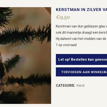
KERSTMAN IN ZILVER V
€
9,50
Kerstman van dun geblazen glas v
ook dit mannetje draagt een kers
Hij dateert van het midden van de 
1 op voorraad
Let op! Bestellen kan gewoo
TOEVOEGEN AAN WINKEL
Kerstman
in
CATEGORIE:
Kerst
zilver
van