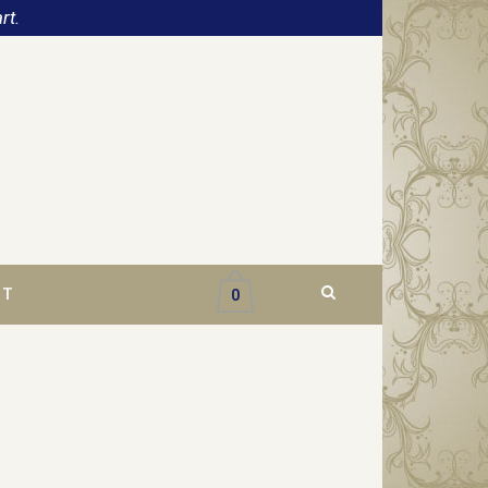
rt.
CT
0