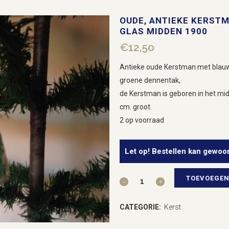
OUDE, ANTIEKE KERSTM
GLAS MIDDEN 1900
€
12,50
Antieke oude Kerstman met blauwe
groene dennentak,
de Kerstman is geboren in het mi
cm. groot.
2 op voorraad
Let op! Bestellen kan gewoo
TOEVOEGEN
Oude,
antieke
CATEGORIE:
Kerst
Kerstman