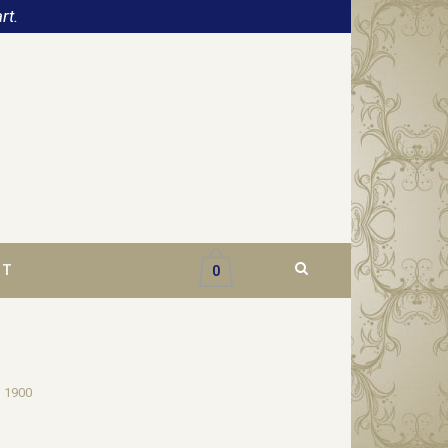
rt.
CT
0
n 1900