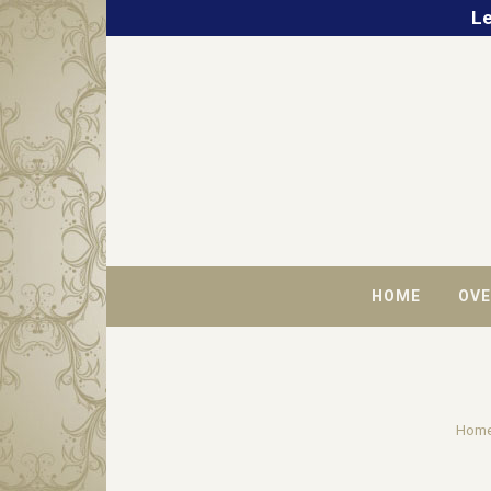
Le
HOME
OVE
Hom