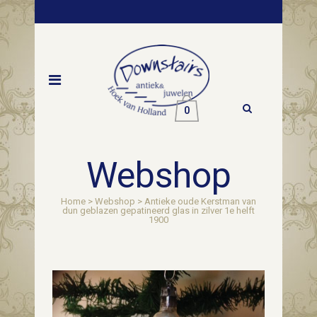
0
Webshop
Home
>
Webshop
>
Antieke oude Kerstman van
dun geblazen gepatineerd glas in zilver 1e helft
1900