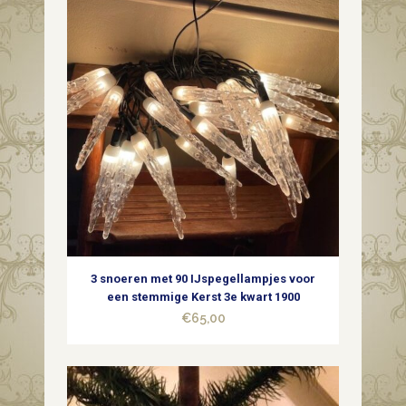
geblazen
gepatineerd
glas
in
zilver
1e
helft
1900
3 snoeren met 90 IJspegellampjes voor
quantity
een stemmige Kerst 3e kwart 1900
€
65,00