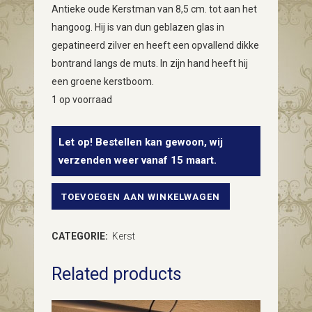
Antieke oude Kerstman van 8,5 cm. tot aan het
hangoog. Hij is van dun geblazen glas in
gepatineerd zilver en heeft een opvallend dikke
bontrand langs de muts. In zijn hand heeft hij
een groene kerstboom.
1 op voorraad
Let op! Bestellen kan gewoon, wij
verzenden weer vanaf 15 maart.
TOEVOEGEN AAN WINKELWAGEN
Antieke
oude
CATEGORIE:
Kerst
Kerstman
Related products
van
dun