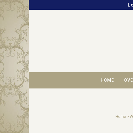
Le
HOME
OVE
Home
>
W