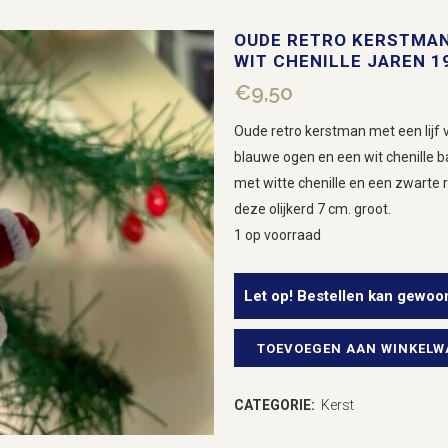
OUDE RETRO KERSTMAN
WIT CHENILLE JAREN 1
€
9,50
Oude retro kerstman met een lijf 
blauwe ogen en een wit chenille b
met witte chenille en een zwarte
deze olijkerd 7 cm. groot.
1 op voorraad
Let op! Bestellen kan gewoo
TOEVOEGEN AAN WINKEL
Oude
retro
CATEGORIE:
Kerst
kerstman