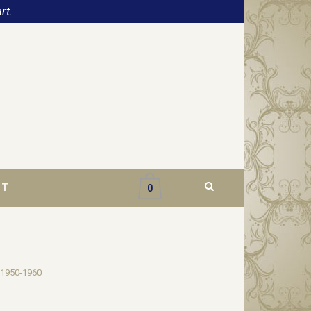
rt.
CT
0
n 1950-1960