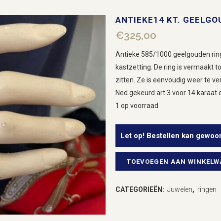
ANTIEKE14 KT. GEELG
€
325,00
Antieke 585/1000 geelgouden rin
kastzetting. De ring is vermaakt t
zitten. Ze is eenvoudig weer te ve
Ned.gekeurd art.3 voor 14 karaat 
1 op voorraad
Let op! Bestellen kan gewoo
TOEVOEGEN AAN WINKEL
Antieke14
kt.
CATEGORIEËN:
Juwelen
,
ringen
geelgouden
pinkring