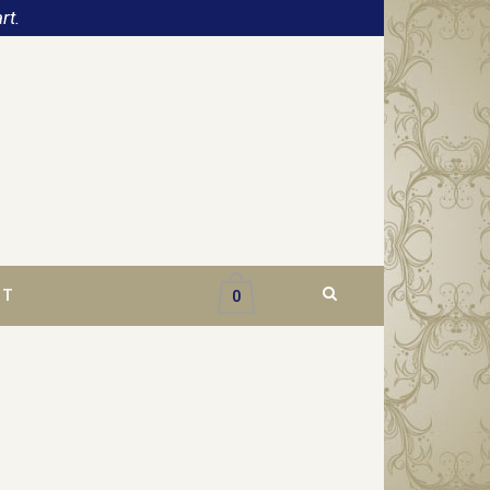
rt.
CT
0