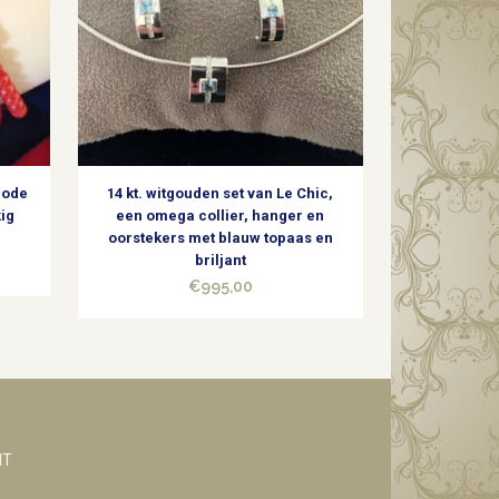
rode
14 kt. witgouden set van Le Chic,
ig
een omega collier, hanger en
oorstekers met blauw topaas en
briljant
€
995,00
NT