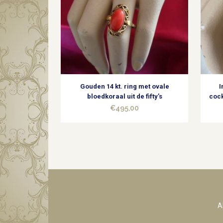
Gouden 14 kt. ring met ovale
I
bloedkoraal uit de fifty’s
cock
€
495,00
A