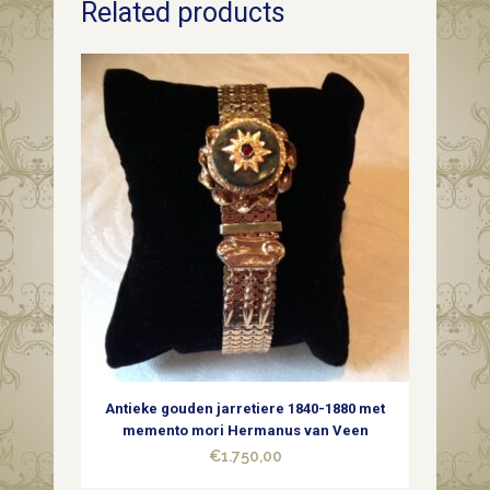
Related products
ring
met
briljant
geslepen
diamant
van
0,65
ct.
FG/VSI
quantity
Antieke gouden jarretiere 1840-1880 met
memento mori Hermanus van Veen
€
1.750,00