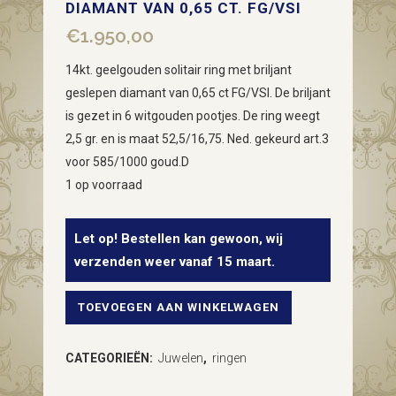
DIAMANT VAN 0,65 CT. FG/VSI
€
1.950,00
14kt. geelgouden solitair ring met briljant
geslepen diamant van 0,65 ct FG/VSI. De briljant
is gezet in 6 witgouden pootjes. De ring weegt
2,5 gr. en is maat 52,5/16,75. Ned. gekeurd art.3
voor 585/1000 goud.D
1 op voorraad
Let op! Bestellen kan gewoon, wij
verzenden weer vanaf 15 maart.
TOEVOEGEN AAN WINKELWAGEN
14kt.
geelgouden
CATEGORIEËN:
Juwelen
,
ringen
solitair