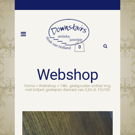
0
Webshop
Home
>
Webshop
>
14kt. geelgouden solitair ring
met briljant geslepen diamant van 0,65 ct. FG/VSI