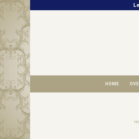
Le
HOME
OVE
H