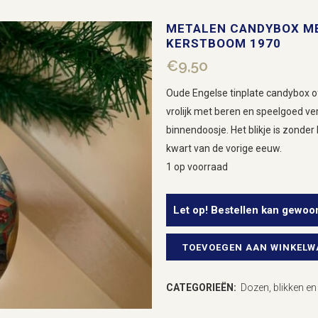
METALEN CANDYBOX ME
KERSTBOOM 1970
€
9,50
Oude Engelse tinplate candybox of
vrolijk met beren en speelgoed ver
binnendoosje. Het blikje is zonder
kwart van de vorige eeuw.
1 op voorraad
Let op! Bestellen kan gewoo
TOEVOEGEN AAN WINKEL
Metalen
candybox
CATEGORIEËN:
Dozen, blikken en 
met