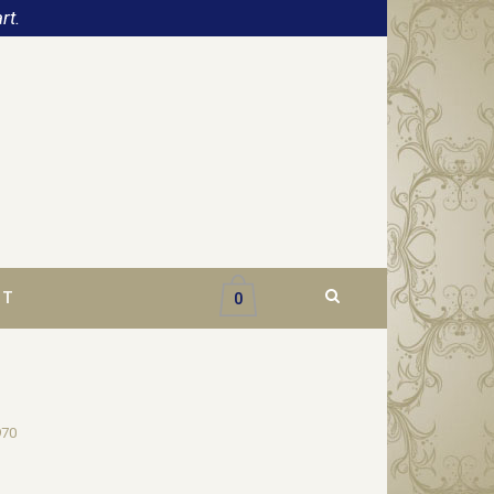
rt.
CT
0
970