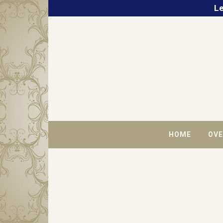
Le
HOME
OVE