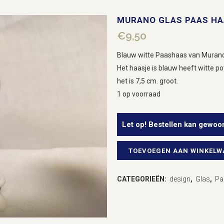
MURANO GLAS PAAS HA
€
9,50
Blauw witte Paashaas van Murano
Het haasje is blauw heeft witte po
het is 7,5 cm. groot.
1 op voorraad
Let op! Bestellen kan gewoo
TOEVOEGEN AAN WINKEL
Murano
glas
CATEGORIEËN:
design
,
Glas
,
Pa
Paas
haasje