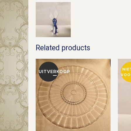
Related products
NIE
UITVERKOOP
VOO