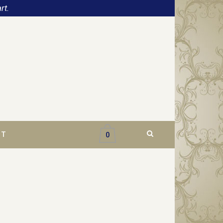
rt.
CT
0