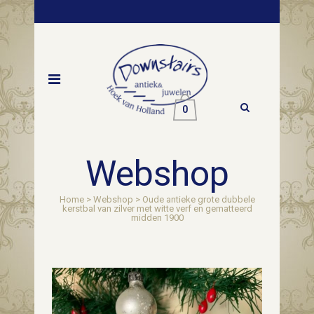
0
Webshop
Home
>
Webshop
>
Oude antieke grote dubbele
kerstbal van zilver met witte verf en gematteerd
midden 1900