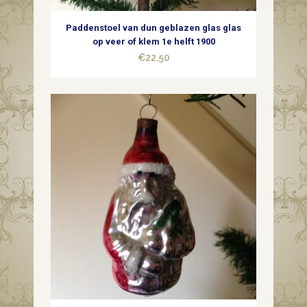
midden
Paddenstoel van dun geblazen glas glas
1900
op veer of klem 1e helft 1900
€
22,50
quantity