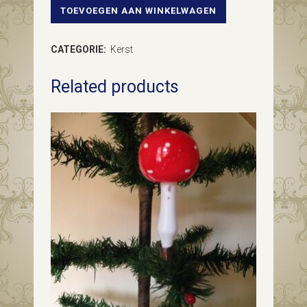
TOEVOEGEN AAN WINKELWAGEN
Oude
antieke
CATEGORIE:
Kerst
grote
Related products
dubbele
kerstbal
van
zilver
met
witte
verf
en
gematteerd