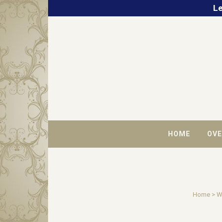
Le
HOME
OVE
Home
>
W