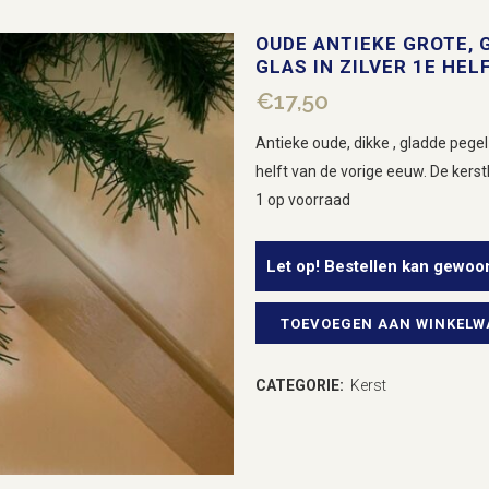
OUDE ANTIEKE GROTE, 
GLAS IN ZILVER 1E HEL
€
17,50
Antieke oude, dikke , gladde pegel
helft van de vorige eeuw. De kerst
1 op voorraad
Let op! Bestellen kan gewoo
TOEVOEGEN AAN WINKEL
Oude
antieke
CATEGORIE:
Kerst
grote,
gladde
pegel