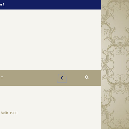
rt.
CT
0
 helft 1900