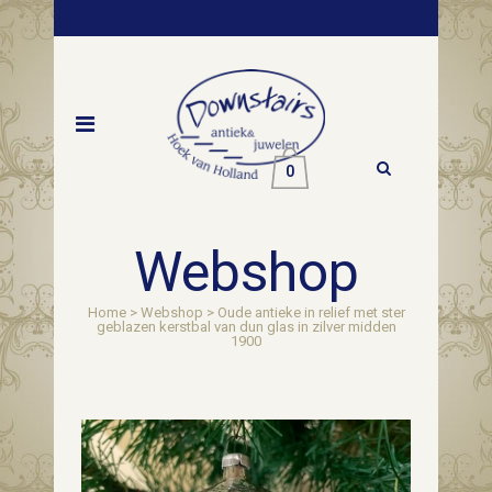
0
Webshop
Home
>
Webshop
>
Oude antieke in relief met ster
geblazen kerstbal van dun glas in zilver midden
1900