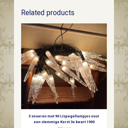
in
Related products
relief
met
ster
geblazen
kerstbal
van
dun
glas
in
zilver
3 snoeren met 90 IJspegellampjes voor
midden
een stemmige Kerst 3e kwart 1900