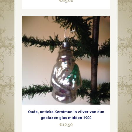
€
65,00
1900
quantity
Oude, antieke Kerstman in zilver van dun
geblazen glas midden 1900
€
12,50