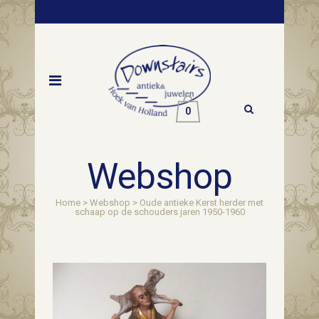
0
Webshop
Home
>
Webshop
>
Oude antieke Kerst herder met
schaap op de schouders jaren 1950-1960