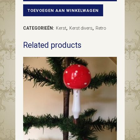
TOEVOEGEN AAN WINKELWAGEN
Oude
antieke
CATEGORIEËN:
Kerst
,
Kerst divers
,
Retro
Kerst
Related products
herder
met
schaap
op
de
schouders
jaren
1950-
1960