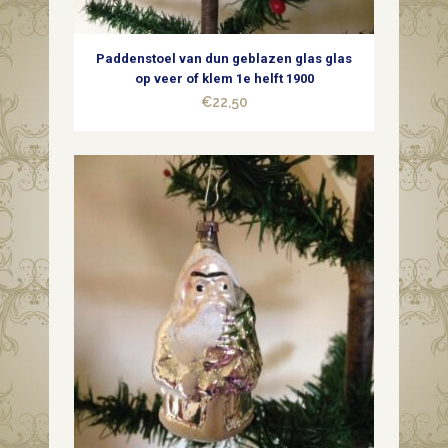
quantity
Paddenstoel van dun geblazen glas glas
op veer of klem 1e helft 1900
€
22,50