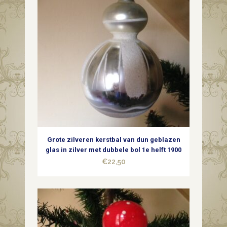
quantity
Grote zilveren kerstbal van dun geblazen
glas in zilver met dubbele bol 1e helft 1900
€
22,50