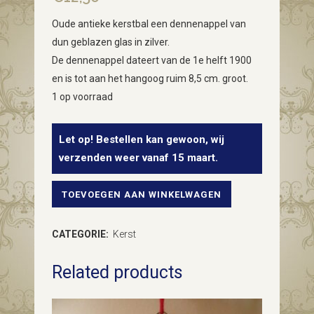
Oude antieke kerstbal een dennenappel van
dun geblazen glas in zilver.
De dennenappel dateert van de 1e helft 1900
en is tot aan het hangoog ruim 8,5 cm. groot.
1 op voorraad
Let op! Bestellen kan gewoon, wij
verzenden weer vanaf 15 maart.
TOEVOEGEN AAN WINKELWAGEN
Oude
antieke
CATEGORIE:
Kerst
kerstbal
Related products
een
dennenappel