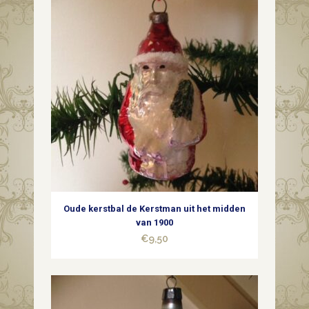
van
dun
glas
in
zilver
met
mooi
patine
Oude kerstbal de Kerstman uit het midden
1e
van 1900
€
9,50
helft
1900
(w1)