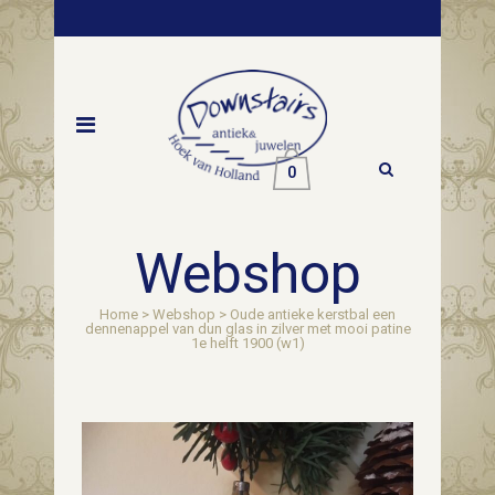
0
Webshop
Home
>
Webshop
>
Oude antieke kerstbal een
dennenappel van dun glas in zilver met mooi patine
1e helft 1900 (w1)