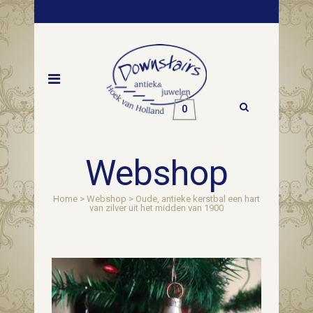
0
Webshop
Home
>
Webshop
>
Oude, antieke kerstbal een hart
van zilver uit het midden van 1900