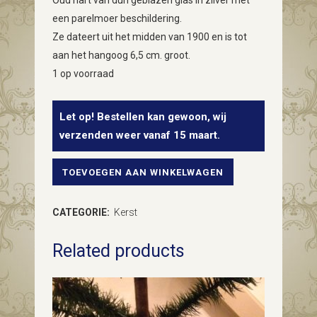
Oud hart van dun geblazen glas in zilver met
een parelmoer beschildering.
Ze dateert uit het midden van 1900 en is tot
aan het hangoog 6,5 cm. groot.
1 op voorraad
Let op! Bestellen kan gewoon, wij
verzenden weer vanaf 15 maart.
TOEVOEGEN AAN WINKELWAGEN
Oude,
antieke
CATEGORIE:
Kerst
kerstbal
Related products
een
hart
van