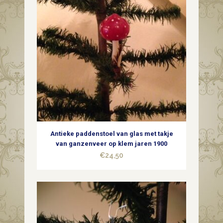
zilver
uit
het
midden
van
1900
quantity
Antieke paddenstoel van glas met takje
van ganzenveer op klem jaren 1900
€
24,50