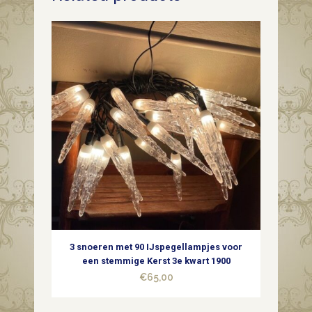
dun
geblazen
glas
in
zilver
met
paddenstoelen
1e
helft
3 snoeren met 90 IJspegellampjes voor
1900
een stemmige Kerst 3e kwart 1900
€
65,00
quantity