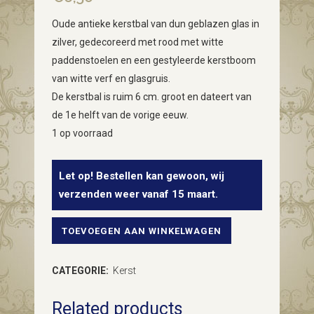
Oude antieke kerstbal van dun geblazen glas in
zilver, gedecoreerd met rood met witte
paddenstoelen en een gestyleerde kerstboom
van witte verf en glasgruis.
De kerstbal is ruim 6 cm. groot en dateert van
de 1e helft van de vorige eeuw.
1 op voorraad
Let op! Bestellen kan gewoon, wij
verzenden weer vanaf 15 maart.
TOEVOEGEN AAN WINKELWAGEN
Oude
antieke
CATEGORIE:
Kerst
kerstbal
Related products
van