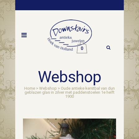
0
Webshop
Home
>
Webshop
>
Oude antieke kerstbal van dun
geblazen glas in zilver met paddenstoelen 1e helft
1900