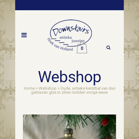
0
Webshop
Home
>
Webshop
>
Oude, antieke kerstbal van dun
geblazen glas in zilver midden vorige eeuw