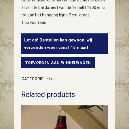
Oude antieke kerstbal van dun geblazen glas in
zilver. De bal dateert van de 1e helft 1900 en is
tot aan het hangoog bijna 7 cm. groot.
1 op voorraad
Let op! Bestellen kan gewoon, wij
verzenden weer vanaf 15 maart.
TOEVOEGEN AAN WINKELWAGEN
Oude,
antieke
CATEGORIE:
Kerst
kerstbal
Related products
van
dun
geblazen
glas