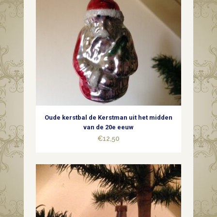
in
zilver
midden
vorige
eeuw
quantity
Oude kerstbal de Kerstman uit het midden
van de 20e eeuw
€
12,50