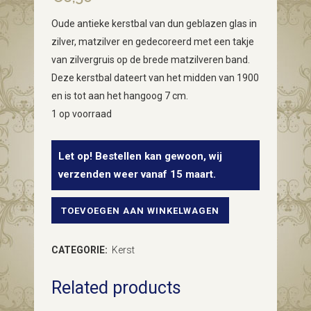
Oude antieke kerstbal van dun geblazen glas in
zilver, matzilver en gedecoreerd met een takje
van zilvergruis op de brede matzilveren band.
Deze kerstbal dateert van het midden van 1900
en is tot aan het hangoog 7 cm.
1 op voorraad
Let op! Bestellen kan gewoon, wij
verzenden weer vanaf 15 maart.
TOEVOEGEN AAN WINKELWAGEN
Oude
antieke
CATEGORIE:
Kerst
kerstbal
Related products
van