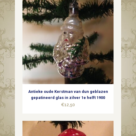
quantity
Antieke oude Kerstman van dun geblazen
gepatineerd glas in zilver 1e helft 1900
€
12,50