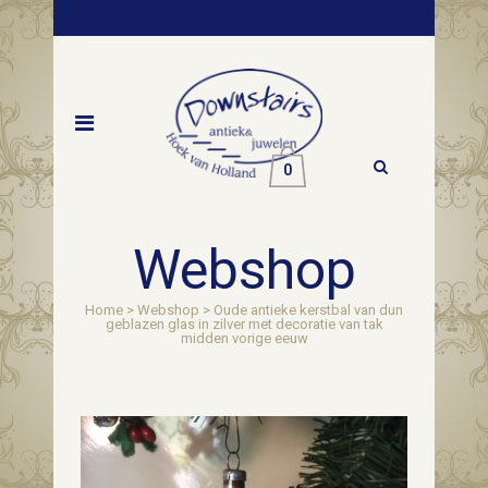
0
Webshop
Home
>
Webshop
>
Oude antieke kerstbal van dun
geblazen glas in zilver met decoratie van tak
midden vorige eeuw