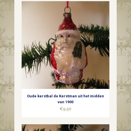
dun
geblazen
glas
in
zilver
met
decoratie
van
tak
Oude kerstbal de Kerstman uit het midden
midden
van 1900
€
9,50
vorige
eeuw