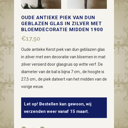
OUDE ANTIEKE PIEK VAN DUN
GEBLAZEN GLAS IN ZILVER MET
BLOEMDECORATIE MIDDEN 1900
€
17,50
Oude antieke Kerst piek van dun geblazen glas
in zilver met een decoratie van bloemen in mat
zilver versierd door glasgruis op witte verf. De
diameter van de bal is bijna 7 cm., de hoogte is
27,5 cm., de piek dateert van het midden van de
vorige eeuw.
Let op! Bestellen kan gewoon, wij
verzenden weer vanaf 15 maart.
Oude