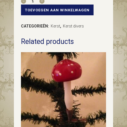
antieke
TOEVOEGEN AAN WINKELWAGEN
piek
CATEGORIEËN:
Kerst
,
Kerst divers
van
Related products
dun
geblazen
glas
in
zilver
met
bloemdecoratie
midden
1900