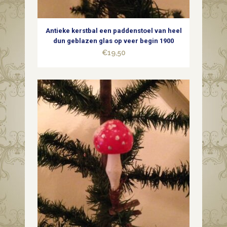
quantity
Antieke kerstbal een paddenstoel van heel
dun geblazen glas op veer begin 1900
€
19,50