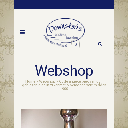
0
Webshop
Home
>
Webshop
>
Oude antieke piek van dun
geblazen glas in zilver met bloemdecoratie midden
1900