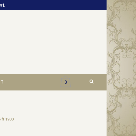
rt.
CT
0
lft 1900