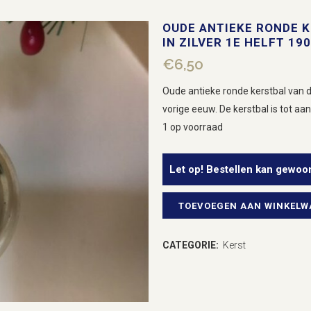
OUDE ANTIEKE RONDE 
IN ZILVER 1E HELFT 19
€
6,50
Oude antieke ronde kerstbal van du
vorige eeuw. De kerstbal is tot aa
1 op voorraad
Let op! Bestellen kan gewoo
TOEVOEGEN AAN WINKEL
Oude
antieke
CATEGORIE:
Kerst
ronde
kerstbal
van