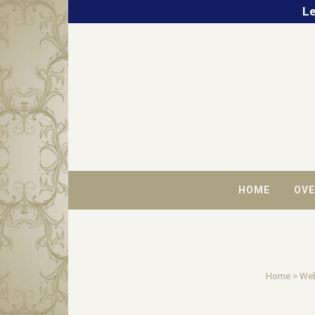
Le
HOME
OVE
Home
>
We