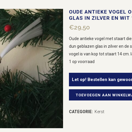
OUDE ANTIEKE VOGEL O
GLAS IN ZILVER EN WIT
€
29,50
Oude antieke vogel met staart die
dun geblazen glas in zilver en de 
vogel is van kop tot staart 14 cm.
1 op voorraad
Let op! Bestellen kan gewoo
TOEVOEGEN AAN WINKEL
Oude
antieke
CATEGORIE:
Kerst
vogel
op