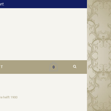
rt.
CT
0
1e helft 1900