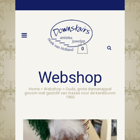
0
Webshop
Home
>
Webshop
>
Oude, grote dennenappel
gnoom met gezicht van masse voor de kerstboom
1960