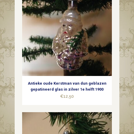
van
masse
voor
de
kerstboom
1960
quantity
Antieke oude Kerstman van dun geblazen
gepatineerd glas in zilver 1e helft 1900
€
12,50