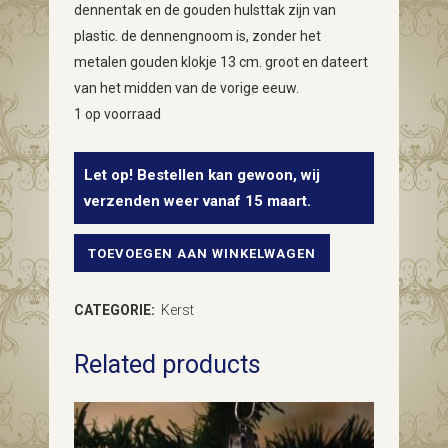
dennentak en de gouden hulsttak zijn van
plastic. de dennengnoom is, zonder het
metalen gouden klokje 13 cm. groot en dateert
van het midden van de vorige eeuw.
1 op voorraad
Let op! Bestellen kan gewoon, wij
verzenden weer vanaf 15 maart.
TOEVOEGEN AAN WINKELWAGEN
Oude,
grote
CATEGORIE:
Kerst
dennenappel
Related products
gnoom
met
gezicht