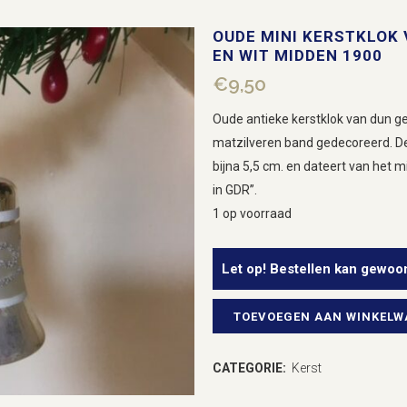
OUDE MINI KERSTKLOK 
EN WIT MIDDEN 1900
€
9,50
Oude antieke kerstklok van dun ge
matzilveren band gedecoreerd. De 
bijna 5,5 cm. en dateert van het 
in GDR”.
1 op voorraad
Let op! Bestellen kan gewoo
TOEVOEGEN AAN WINKEL
Oude
mini
CATEGORIE:
Kerst
Kerstklok