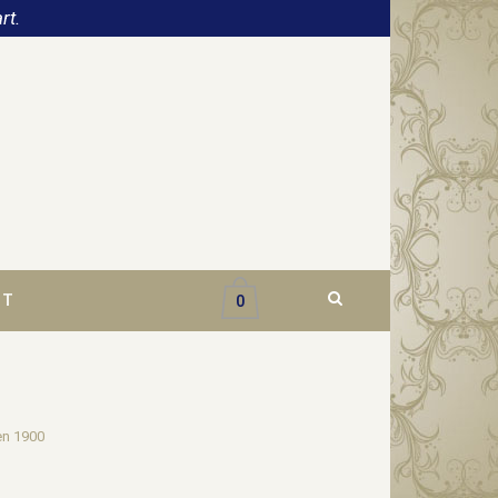
rt.
CT
0
en 1900