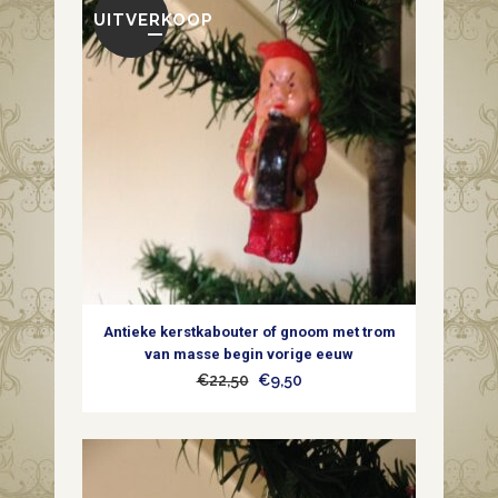
UITVERKOOP
Antieke kerstkabouter of gnoom met trom
van masse begin vorige eeuw
Oorspronkelijke
Huidige
€
22,50
€
9,50
prijs
prijs
was:
is:
€22,50.
€9,50.