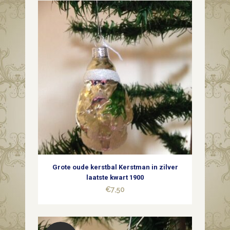
het
midden
van
de
vorige
eeuw
quantity
Grote oude kerstbal Kerstman in zilver
laatste kwart 1900
€
7,50