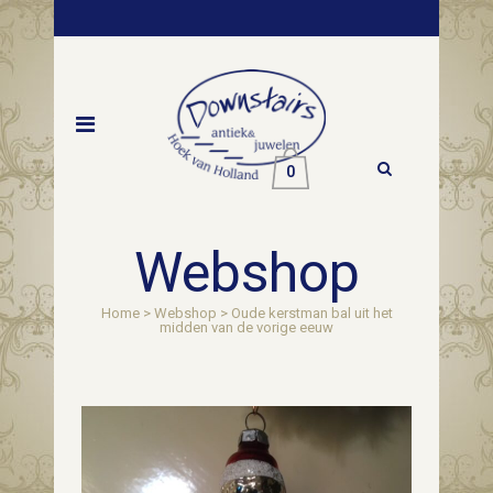
0
Webshop
Home
>
Webshop
>
Oude kerstman bal uit het
midden van de vorige eeuw