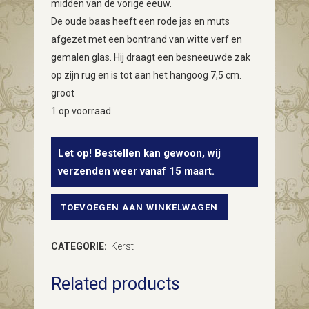
midden van de vorige eeuw.
De oude baas heeft een rode jas en muts
afgezet met een bontrand van witte verf en
gemalen glas. Hij draagt een besneeuwde zak
op zijn rug en is tot aan het hangoog 7,5 cm.
groot
1 op voorraad
Let op! Bestellen kan gewoon, wij
verzenden weer vanaf 15 maart.
TOEVOEGEN AAN WINKELWAGEN
Oude
kerstman
CATEGORIE:
Kerst
bal
Related products
uit