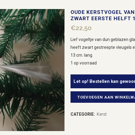
OUDE KERSTVOGEL VAN 
ZWART EERSTE HELFT 
€
22,50
Lief vogeltje van dun geblazen gla
heeft zwart gestreepte vleugels en
13 cm. lang.
1 op voorraad
Let op! Bestellen kan gewoo
TOEVOEGEN AAN WINKEL
Oude
kerstvogel
CATEGORIE:
Kerst
van
dun