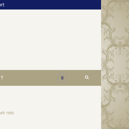
rt.
CT
0
elft 1900