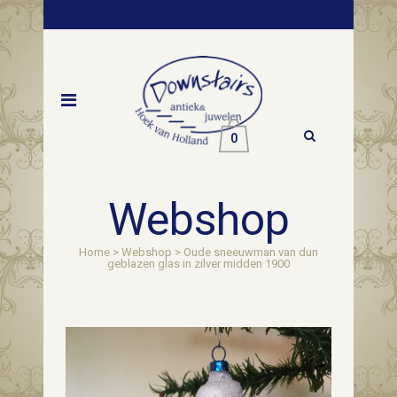
0
Webshop
Home
>
Webshop
>
Oude sneeuwman van dun
geblazen glas in zilver midden 1900