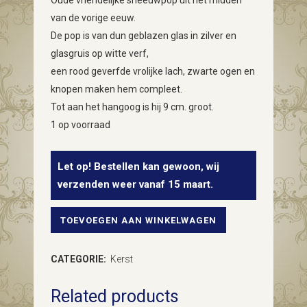
Oude vriendelijke sneeuwpop uit het midden
van de vorige eeuw.
De pop is van dun geblazen glas in zilver en
glasgruis op witte verf,
een rood geverfde vrolijke lach, zwarte ogen en
knopen maken hem compleet.
Tot aan het hangoog is hij 9 cm. groot.
1 op voorraad
Let op! Bestellen kan gewoon, wij
verzenden weer vanaf 15 maart.
TOEVOEGEN AAN WINKELWAGEN
Oude
sneeuwman
CATEGORIE:
Kerst
van
Related products
dun