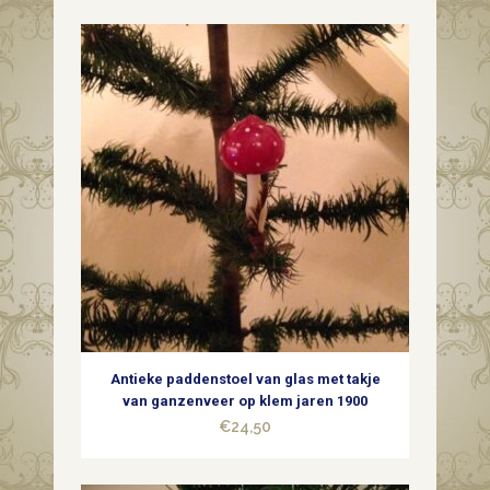
geblazen
glas
in
zilver
midden
1900
quantity
Antieke paddenstoel van glas met takje
van ganzenveer op klem jaren 1900
€
24,50