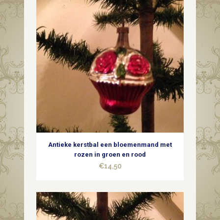
in
de
kerstboom
2e
helft
1900
quantity
Antieke kerstbal een bloemenmand met
rozen in groen en rood
€
14,50