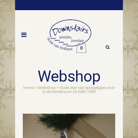
0
Webshop
Home
>
Webshop
>
Oude ster van spiegelglas voor
in de kerstboom 2e helft 1900