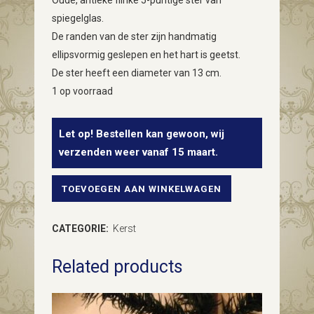
Oude, antieke flinke 5-puntige ster van
spiegelglas.
De randen van de ster zijn handmatig
ellipsvormig geslepen en het hart is geetst.
De ster heeft een diameter van 13 cm.
1 op voorraad
Let op! Bestellen kan gewoon, wij
verzenden weer vanaf 15 maart.
TOEVOEGEN AAN WINKELWAGEN
Oude
ster
CATEGORIE:
Kerst
van
Related products
spiegelglas
voor