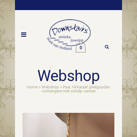
0
Webshop
Home
>
Webshop
>
Paar 14 karaat geelgouden
oorhangers met schelp camee