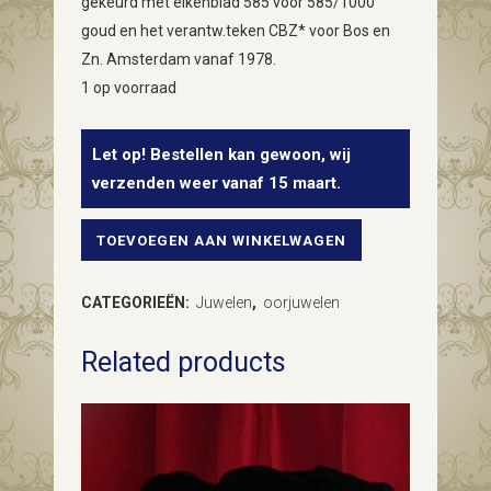
gekeurd met eikenblad 585 voor 585/1000
goud en het verantw.teken CBZ* voor Bos en
Zn. Amsterdam vanaf 1978.
1 op voorraad
Let op! Bestellen kan gewoon, wij
verzenden weer vanaf 15 maart.
TOEVOEGEN AAN WINKELWAGEN
Paar
14
CATEGORIEËN:
Juwelen
,
oorjuwelen
karaat
Related products
geelgouden
oorhangers
met
schelp