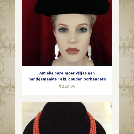
camee
quantity
Antieke parelmoer visjes aan
handgemaakte 14 kt. gouden oorhangers
€
245,00