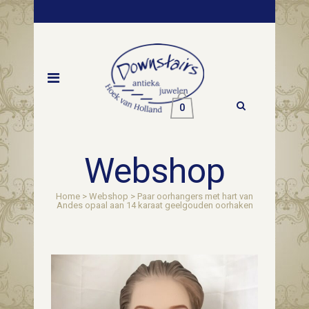
0
Webshop
Home
>
Webshop
>
Paar oorhangers met hart van
Andes opaal aan 14 karaat geelgouden oorhaken