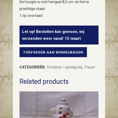
De hoogte is met hengsel 8,5 cm. en het is
prachtige staat.
1 op voorraad
Let op! Bestellen kan gewoon, wij
verzenden weer vanaf 15 maart.
TOEVOEGEN AAN WINKELWAGEN
Poppenspul
gietertje
CATEGORIEËN:
Kinderen / speelgoed
,
Pasen
van
Related products
metaal
quantity