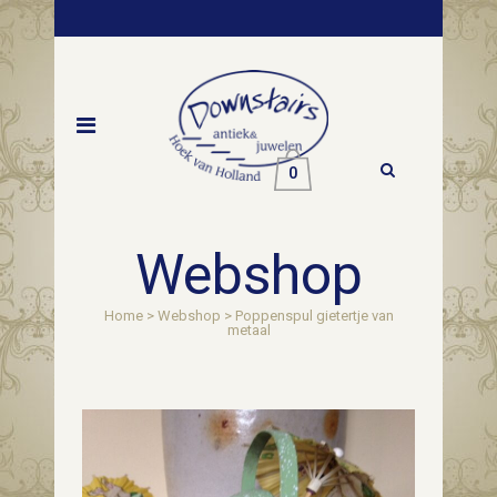
0
Webshop
Home
>
Webshop
>
Poppenspul gietertje van
metaal