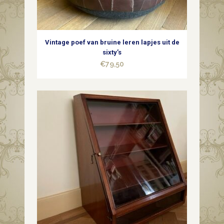
quantity
Vintage poef van bruine leren lapjes uit de
sixty’s
€
79,50