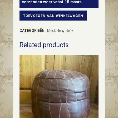
verzenden weer vanaf 15 maart.
TOEVOEGEN AAN WINKELWAGEN
Retro
nachtkastje
CATEGORIEËN:
Meubelen
,
Retro
uit
Related products
de
fifty's
met
buisframe
onderstel
in
off
white