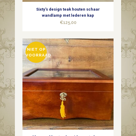
Sixty’s design teak houten schaar
wandlamp met lederen kap
€
125,00
NIET OP
VOORRAAD