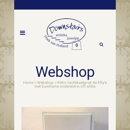
0
Webshop
Home
>
Webshop
>
Retro nachtkastje uit de fifty’s
met buisframe onderstel in off white