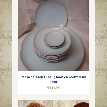
Rose
Wedgwood
England
quantity
Mosa celadon 10 delig taart en koekstel uit
1948
€
125,00