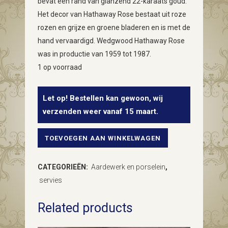
bevat een rand van glanzend 22-karaats goud.
Het decor van Hathaway Rose bestaat uit roze
rozen en grijze en groene bladeren en is met de
hand vervaardigd. Wedgwood Hathaway Rose
was in productie van 1959 tot 1987.
1 op voorraad
Let op! Bestellen kan gewoon, wij
verzenden weer vanaf 15 maart.
TOEVOEGEN AAN WINKELWAGEN
Servet
of
CATEGORIEËN:
Aardewerk en porselein
,
lepelbeker
servies
van
Related products
Hathaway