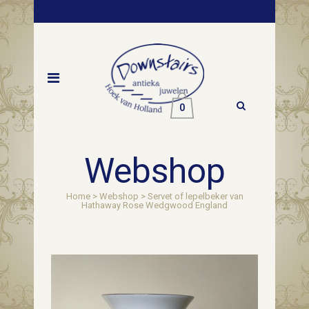
0
Webshop
Home
>
Webshop
>
Servet of lepelbeker van
Hathaway Rose Wedgwood England