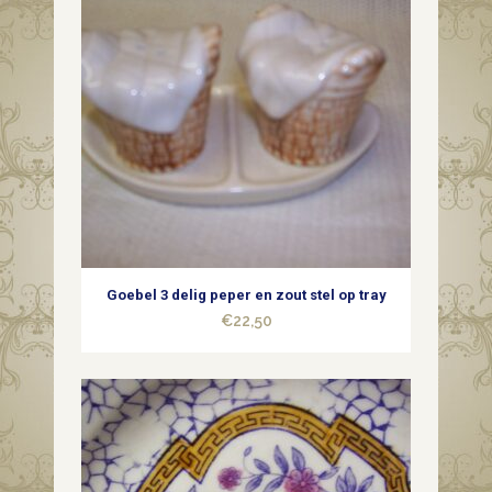
Goebel 3 delig peper en zout stel op tray
€
22,50