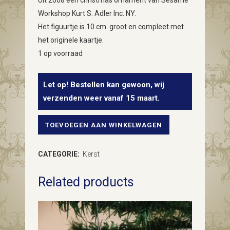
Uit 2008 een christmas ornament van Sesame
Workshop Kurt S. Adler Inc. NY.
Het figuurtje is 10 cm. groot en compleet met
het originele kaartje.
1 op voorraad
Let op! Bestellen kan gewoon, wij
verzenden weer vanaf 15 maart.
TOEVOEGEN AAN WINKELWAGEN
Sesam
straat
CATEGORIE:
Kerst
kerst
Related products
ornament
van
Kurt