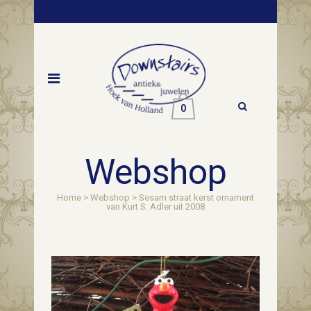
0
Webshop
Home
>
Webshop
>
Sesam straat kerst ornament
van Kurt S. Adler uit 2008