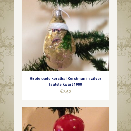
S.
Adler
uit
2008
quantity
Grote oude kerstbal Kerstman in zilver
laatste kwart 1900
€
7,50