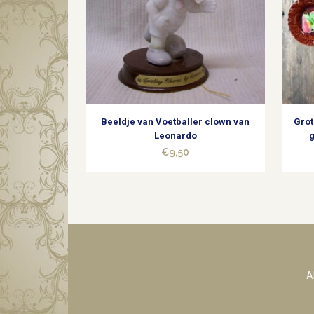
Beeldje van Voetballer clown van
Grot
Leonardo
g
€
9,50
A