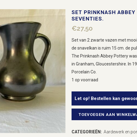
SET PRINKNASH ABBEY 
SEVENTIES.
€
27,50
Set van 2 zwarte vazen met mooie 
de snavelkan is ruim 15 cm. de pul
The Prinknash Abbey Pottery was 
in Granham, Gloucestershire. In 1
Porcelain Co.
1 op voorraad
Let op! Bestellen kan gewoo
TOEVOEGEN AAN WINKEL
Set
Prinknash
CATEGORIEËN:
Aardewerk en por