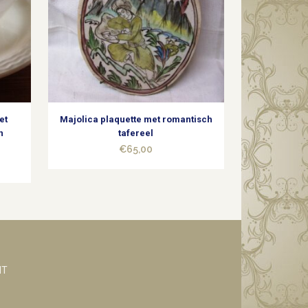
et
Majolica plaquette met romantisch
n
tafereel
€
65,00
NT