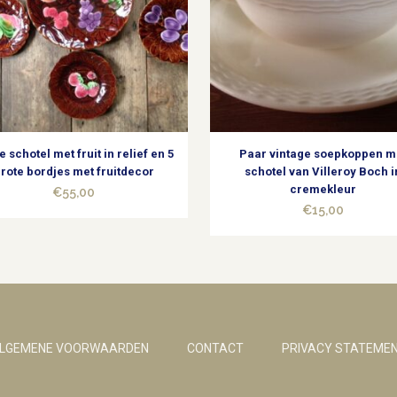
e schotel met fruit in relief en 5
Paar vintage soepkoppen m
rote bordjes met fruitdecor
schotel van Villeroy Boch i
cremekleur
€
55,00
€
15,00
LGEMENE VOORWAARDEN
CONTACT
PRIVACY STATEME