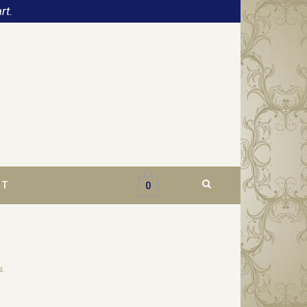
rt.
CT
0
s.