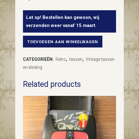
Let op! Bestellen kan gewoon, wij
verzenden weer vanaf 15 maart.
TOEVOEGEN AAN WINKELWAGEN
Seventies
Melluso
CATEGORIEËN:
Retro
,
tassen
,
Vintage tassen
Italy
en kleding
retro
Related products
clutch
van
suede
en
slangenleer