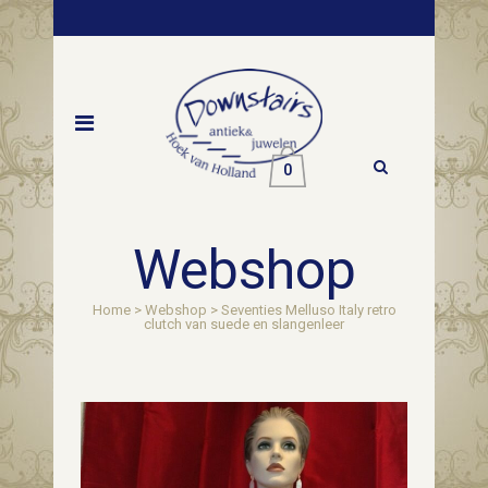
0
Webshop
Home
>
Webshop
>
Seventies Melluso Italy retro
clutch van suede en slangenleer