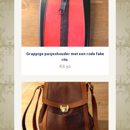
quantity
Grappige pasjeshouder met een rode fake
rits.
€
6,50