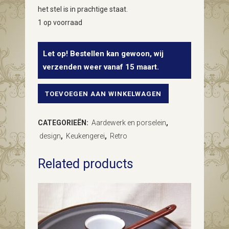
het stel is in prachtige staat.
1 op voorraad
Let op! Bestellen kan gewoon, wij
verzenden weer vanaf 15 maart.
TOEVOEGEN AAN WINKELWAGEN
Retro
soepkop
CATEGORIEËN:
Aardewerk en porselein
,
in
design
,
Keukengerei
,
Retro
turquoise
Related products
blauw
van
Goedewaagen
Gouda