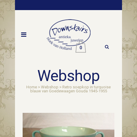
0
Webshop
Home
>
Webshop
>
Retro soepkop in turquoise
blauw van Goedewaagen Gouda 1945-1955