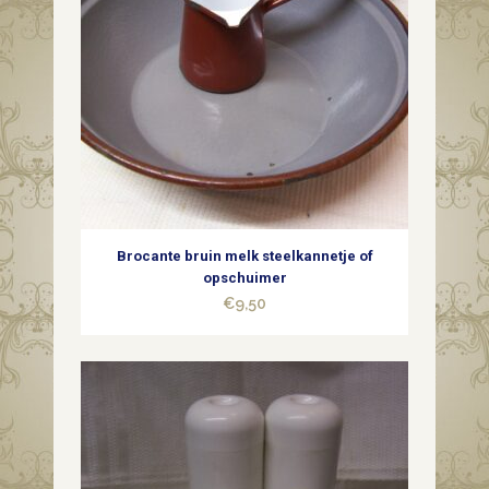
1945-
1955
quantity
Brocante bruin melk steelkannetje of
opschuimer
€
9,50