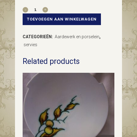
Van
Boch
TOEVOEGEN AAN WINKELWAGEN
Belgium
CATEGORIEËN:
Aardewerk en porselein
,
2
servies
vintage
Related products
ontbijtborden
in
cremekleur
quantity