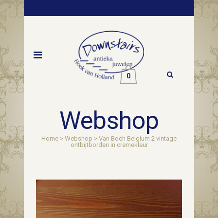
0
Webshop
Home
>
Webshop
>
Van Boch Belgium 2 vintage
ontbijtborden in cremekleur