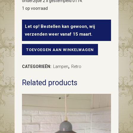
onderzijde 2 x gestempeld 0114.
1 op voorraad
Let op! Bestellen kan gewoon, wij
verzenden weer vanaf 15 maart.
TOEVOEGEN AAN WINKELWAGEN
Vintage
Awesome
CATEGORIEËN:
Lampen
,
Retro
bulb
Related products
lamp
van
glas
en
metaal