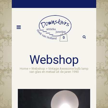
0
Webshop
Home
>
Webshop
>
Vintage Awesome bulb lamp
van glas en metaal uit de jaren 1990