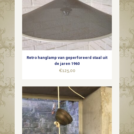
uit
de
jaren
1990
quantity
Retro hanglamp van geperforeerd staal uit
de jaren 1960
€
125,00