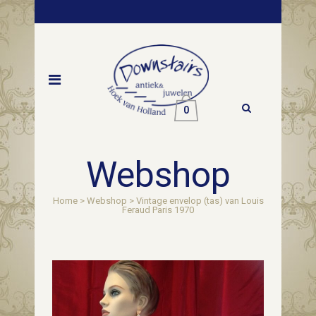
0
Webshop
Home
>
Webshop
>
Vintage envelop (tas) van Louis
Feraud Paris 1970