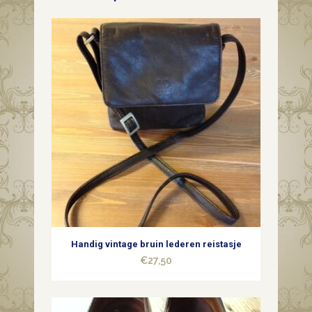
Louis
Feraud
Paris
1970
quantity
Handig vintage bruin lederen reistasje
€
27,50