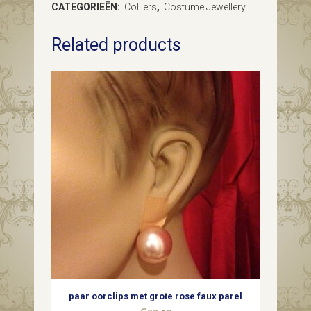
CATEGORIEËN:
Colliers
,
Costume Jewellery
collier
Related products
van
gecoate
kristallen
quantity
paar oorclips met grote rose faux parel