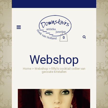
0
Webshop
Home
>
Webshop
>
fifty’s cocktail collier van
gecoate kristallen