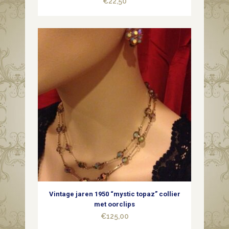
€
22,50
Vintage jaren 1950 “mystic topaz” collier
met oorclips
€
125,00