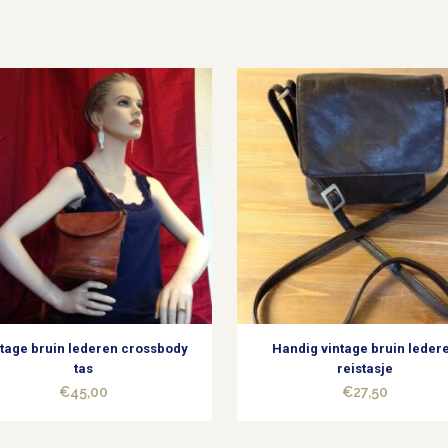
tage bruin lederen crossbody
Handig vintage bruin leder
tas
reistasje
€
45,00
€
27,50