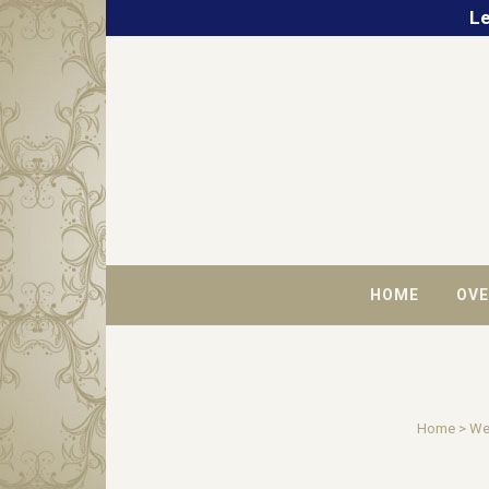
Le
HOME
OVE
Home
>
We