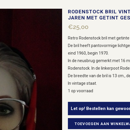
RODENSTOCK BRIL VINT
JAREN MET GETINT GE
€
25,00
Retro Rodenstock bril met getinte
De bril heeft pantovormige lichtge
eind 1960, begin 1970.
In de neusbrug gemerkt met 16 m
Rodenstock. In de linkerpoot Rode
De breedte van de bril is 13 cm., d
In vintage staat.
1 op voorraad
Let op! Bestellen kan gewoo
TOEVOEGEN AAN WINKEL
Rodenstock