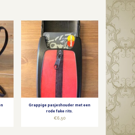
en
Grappige pasjeshouder met een
rode fake rits.
€
6,50