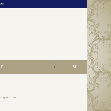
rt.
CT
0
eslepen glas