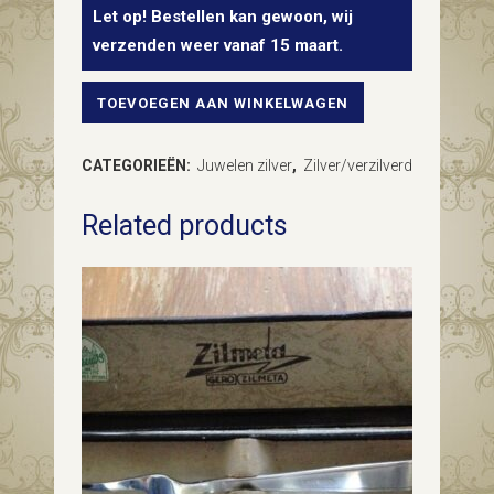
Let op! Bestellen kan gewoon, wij
verzenden weer vanaf 15 maart.
TOEVOEGEN AAN WINKELWAGEN
Antieke
oude
CATEGORIEËN:
Juwelen zilver
,
Zilver/verzilverd
zilveren
Related products
manchetknopen
met
gravure
van
hondenkop
en
paardenhoofd