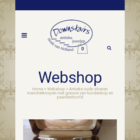
0
Webshop
Home
>
Webshop
>
Antieke oude zilveren
manchetknopen met gravure van hondenkop en
paardenhoofd