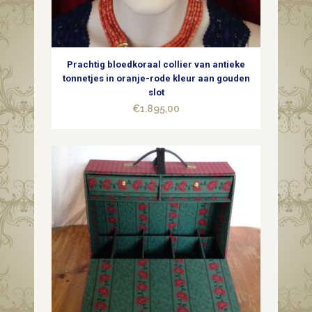
quantity
Prachtig bloedkoraal collier van antieke
tonnetjes in oranje-rode kleur aan gouden
slot
€
1.895,00