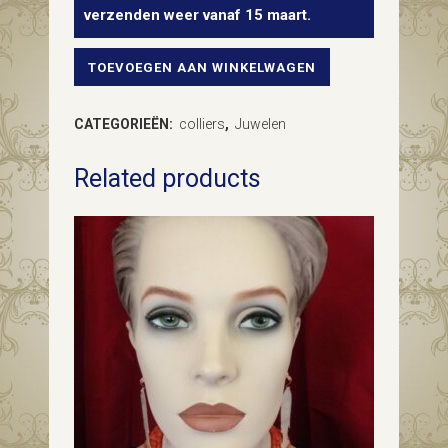
verzenden weer vanaf 15 maart.
TOEVOEGEN AAN WINKELWAGEN
14
kt.
CATEGORIEËN:
colliers
,
Juwelen
geelgouden
Related products
collier
van
ellipsvormige
schakels
met
witgouden
schakel
sluiting