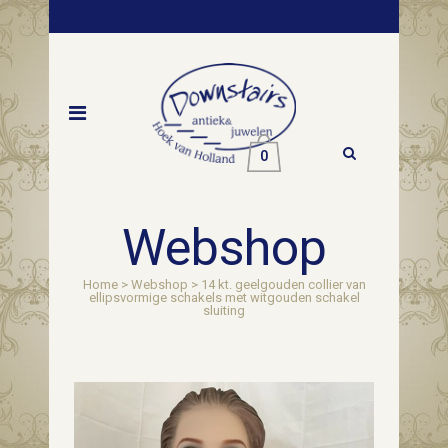
0
Webshop
Home
>
Webshop
>
14 kt. geelgouden collier van
ellipsvormige schakels met witgouden schakel
sluiting