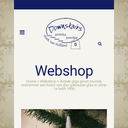
0
Webshop
Home
>
Webshop
>
Antiek giga groot muziek
instrument een hobo van dun geblazen glas in zilver
1e helft 1900