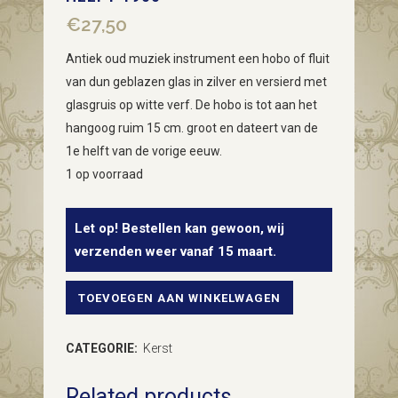
€
27,50
Antiek oud muziek instrument een hobo of fluit
van dun geblazen glas in zilver en versierd met
glasgruis op witte verf. De hobo is tot aan het
hangoog ruim 15 cm. groot en dateert van de
1e helft van de vorige eeuw.
1 op voorraad
Let op! Bestellen kan gewoon, wij
verzenden weer vanaf 15 maart.
TOEVOEGEN AAN WINKELWAGEN
Antiek
giga
CATEGORIE:
Kerst
groot
Related products