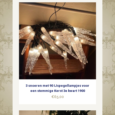
quantity
3 snoeren met 90 IJspegellampjes voor
een stemmige Kerst 3e kwart 1900
€
65,00