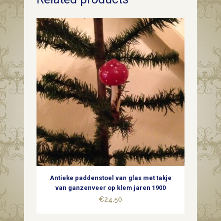
muziek
instrument
een
hobo
van
dun
geblazen
glas
in
zilver
Antieke paddenstoel van glas met takje
1e
van ganzenveer op klem jaren 1900
€
24,50
helft
1900